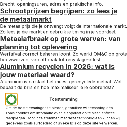
Brecht: openingsuren, adres en praktische info.
Schrootprijzen begrijpen: zo lees je
de metaalmarkt
De metaalprijs die je ontvangt volgt de internationale markt.
Zo lees je die markt en gebruik je timing in je voordeel.
Metaalafbraak op grote werven: van
planning tot oplevering
Werfafval correct beheren loont. Zo werkt OM&C op grote
bouwwerven, van afbraak tot recyclage-attest.
Aluminium recyclen in 2026: wat is
jouw materiaal waard?
Aluminium is na staal het meest gerecyclede metaal. Wat
bepaalt de prijs en hoe maximaliseer je je opbrengst?
De IJzer Audit uitgelegd: zo
Toestemming
analyseren wij je metaalstroom
Om de beste ervaringen te bieden, gebruiken wij technologieën
Hoeveel geld laat jij maandelijks liggen in je
zoals cookies om informatie over je apparaat op te slaan en/of te
metaalcontainer? De IJzer Audit van OM&C geeft je die
raadplegen. Door in te stemmen met deze technologieën kunnen wij
inzichten.
gegevens zoals surfgedrag of unieke ID's op deze site verwerken.