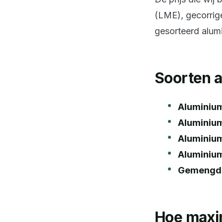
(LME), gecorrige
gesorteerd alum
Soorten 
Aluminium
Aluminiu
Aluminiu
Aluminium
Gemengd 
Hoe maxim