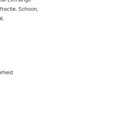
fractie. Schoon,
l.
erheid