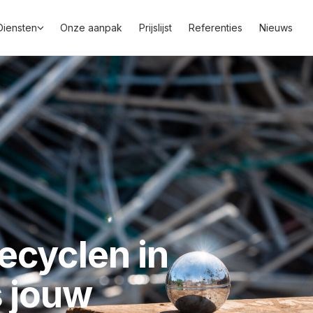
Diensten
Onze aanpak
Prijslijst
Referenties
Nieuws
ecyclen in
s jouw