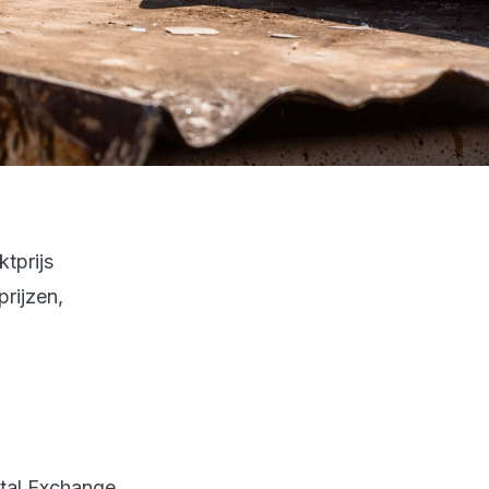
tprijs
rijzen,
etal Exchange