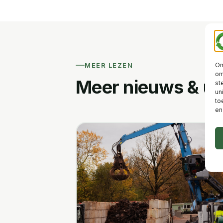
Om
MEER LEZEN
om
Meer nieuws & u
st
un
to
en