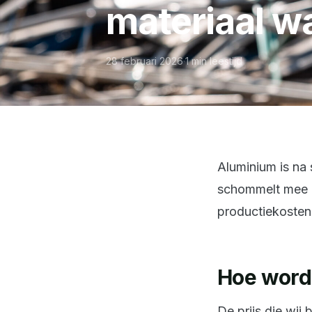
materiaal w
28 februari 2026
·
1 min leestijd
Aluminium is na 
schommelt mee m
productiekosten
Hoe wordt
De prijs die wi