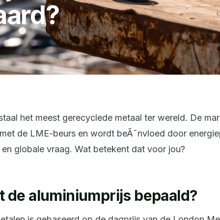
aard?
staal het meest gerecyclede metaal ter wereld. De mark
et de LME-beurs en wordt beÃ¯nvloed door energiep
 en globale vraag. Wat betekent dat voor jou?
 de aluminiumprijs bepaald?
j betalen is gebaseerd op de dagprijs van de London M