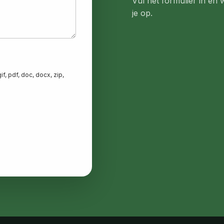
Vul het formulier in en 
je op.
, pdf, doc, docx, zip,