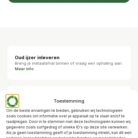
Oud ijzer inleveren
Breng je metaalafval binnen of vraag een ophaling aan.
Meer info
Containerdienst
Toestemming
Containers op maat van je project of werf.
Meer info
Om de beste ervaringen te bieden, gebruiken wij technologieën
zoals cookies om informatie over je apparaat op te slaan en/of te
raadplegen. Door in te stemmen met deze technologieën kunnen wij
gegevens zoals surfgedrag of unieke ID's op deze site verwerken.
Als je geen toestemming geeft of je toestemming intrekt, kan dit een
Afbraakwerken
nadelige invloed hebben op bepaalde functies en mogelijkheden.